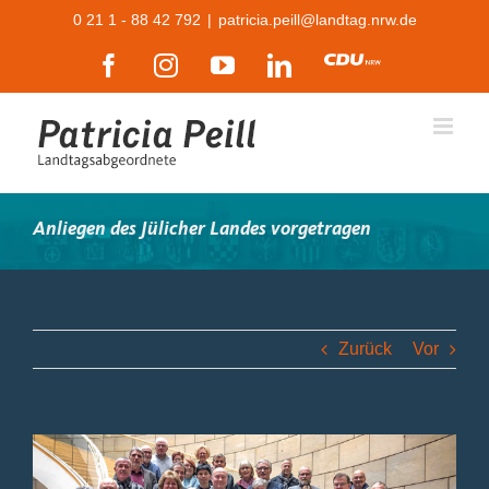
Zum
0 21 1 - 88 42 792
|
patricia.peill@landtag.nrw.de
Inhalt
Facebook
Instagram
YouTube
LinkedIn
CDU
springen
Anliegen des Jülicher Landes vorgetragen
Zurück
Vor
Zeige
grösseres