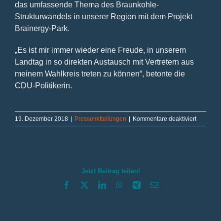
das umfassende Thema des Braunkohle-
Strukturwandels in unserer Region mit dem Projekt
Brainergy-Park.
„Es ist mir immer wieder eine Freude, in unserem
Landtag in so direkten Austausch mit Vertretern aus
meinem Wahlkreis treten zu können“, betonte die
CDU-Politikerin.
für
19. Dezember 2018
|
Pressemitteilungen
|
Kommentare deaktiviert
Anliegen
des
Jülicher
Landes
vorgetra
Jetzt Beitrag teilen!
Facebook
X
LinkedIn
WhatsApp
Xing
E-
Mail