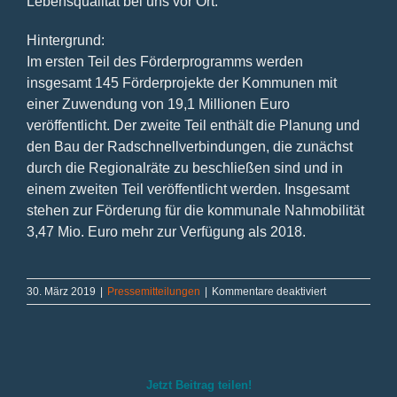
Lebensqualität bei uns vor Ort.“
Hintergrund:
Im ersten Teil des Förderprogramms werden
insgesamt 145 Förderprojekte der Kommunen mit
einer Zuwendung von 19,1 Millionen Euro
veröffentlicht. Der zweite Teil enthält die Planung und
den Bau der Radschnellverbindungen, die zunächst
durch die Regionalräte zu beschließen sind und in
einem zweiten Teil veröffentlicht werden. Insgesamt
stehen zur Förderung für die kommunale Nahmobilität
3,47 Mio. Euro mehr zur Verfügung als 2018.
für
30. März 2019
|
Pressemitteilungen
|
Kommentare deaktiviert
Ausbau
des
Jülicher
Knotenpunkt
ermöglicht
Jetzt Beitrag teilen!