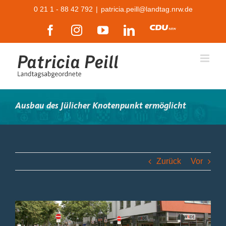
Zum
0 21 1 - 88 42 792
|
patricia.peill@landtag.nrw.de
Inhalt
Facebook
Instagram
YouTube
LinkedIn
CDU
springen
Ausbau des Jülicher Knotenpunkt ermöglicht
Zurück
Vor
Zeige
grösseres