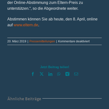
der Online-Abstimmung zum Eltern-Preis zu
unterstützen.“, so die Abgeordnete weiter.
Abstimmen können Sie ab heute, den 8. April, online
auf
www.eltern.de
.
für
20. März 2019
|
Pressemitteilungen
|
Kommentare deaktiviert
„Zauberwelt
Titz“
für
den
Deutschen-
Jetzt Beitrag teilen!
Kita-
Preis
Facebook
X
LinkedIn
WhatsApp
Xing
E-
nominiert
Mail
Ähnliche Beiträge