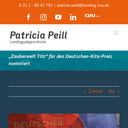
Zum
0 21 1 - 88 42 792
|
patricia.peill@landtag.nrw.de
Inhalt
Facebook
Instagram
YouTube
LinkedIn
CDU
springen
„Zauberwelt Titz“ für den Deutschen-Kita-Preis
nominiert
Zurück
Vor
Zeige
grösseres