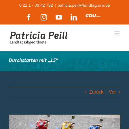
Zum
0 21 1 - 88 42 792
|
patricia.peill@landtag.nrw.de
Inhalt
Facebook
Instagram
YouTube
LinkedIn
CDU
springen
Durchstarten mit „15“
Zurück
Vor
Zeige
grösseres