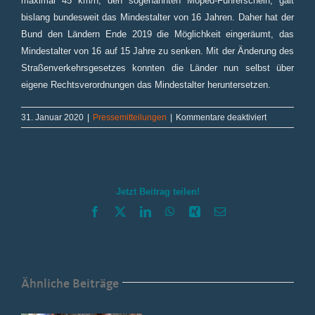
maximal 45 km/h, den sogenannten Moped-Führerschein, galt
bislang bundesweit das Mindestalter von 16 Jahren.
Daher
hat der
Bund den Ländern Ende 2019 die Möglichkeit eingeräumt, das
Mindestalter von 16 auf 15 Jahre zu senken.
Mit der Änderung des
Straßenverkehrsgesetzes konnten die Länder nun selbst über
eigene Rechtsverordnungen das Mindestalter heruntersetzen.
für
31. Januar 2020
|
Pressemitteilungen
|
Kommentare deaktiviert
Durchstarten
mit
„15“
Jetzt Beitrag teilen!
Facebook
X
LinkedIn
WhatsApp
Xing
E-
Mail
Ähnliche Beiträge