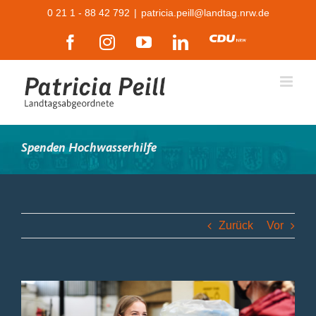
Zum
0 21 1 - 88 42 792
|
patricia.peill@landtag.nrw.de
Inhalt
Facebook
Instagram
YouTube
LinkedIn
CDU
springen
Spenden Hochwasserhilfe
Zurück
Vor
Zeige
grösseres