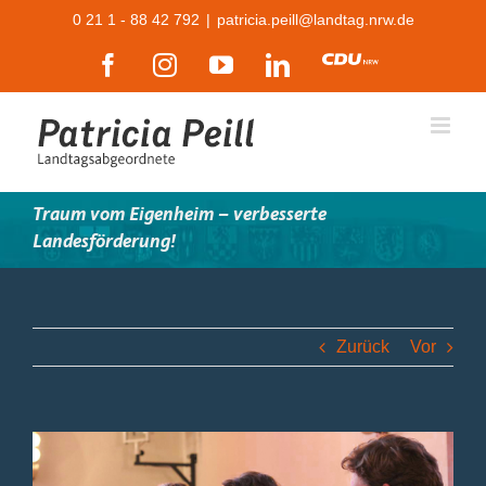
Zum
0 21 1 - 88 42 792
|
patricia.peill@landtag.nrw.de
Inhalt
Facebook
Instagram
YouTube
LinkedIn
CDU
springen
Traum vom Eigenheim – verbesserte
Landesförderung!
Zurück
Vor
Zeige
grösseres