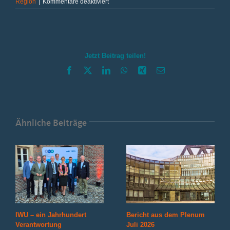
für
Region
|
Kommentare deaktiviert
Traum
vom
Eigenheim
–
verbesserte
Jetzt Beitrag teilen!
Landesförderung!
Facebook
X
LinkedIn
WhatsApp
Xing
E-
Mail
Ähnliche Beiträge
IWU – ein Jahrhundert
Bericht aus dem Plenum
Verantwortung
Juli 2026