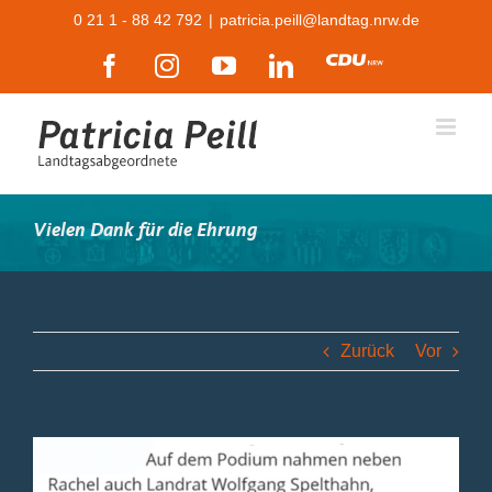
Zum
0 21 1 - 88 42 792
|
patricia.peill@landtag.nrw.de
Inhalt
Facebook
Instagram
YouTube
LinkedIn
CDU
springen
Vielen Dank für die Ehrung
Zurück
Vor
Zeige
grösseres