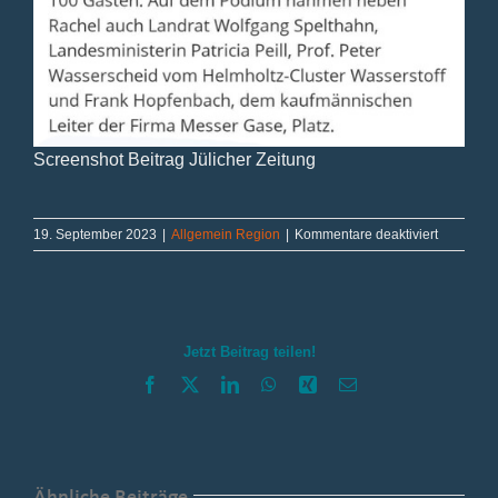
Screenshot Beitrag Jülicher Zeitung
für
19. September 2023
|
Allgemein Region
|
Kommentare deaktiviert
Vielen
Dank
für
die
Ehrung
Jetzt Beitrag teilen!
Facebook
X
LinkedIn
WhatsApp
Xing
E-
Mail
Ähnliche Beiträge