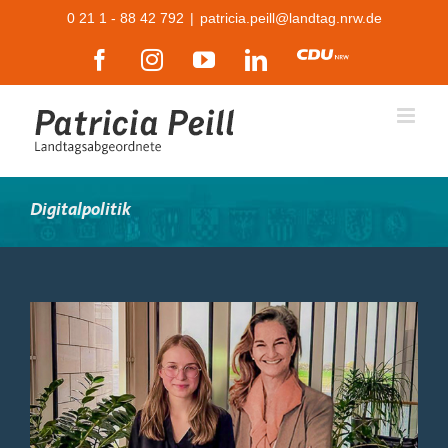
Zum
0 21 1 - 88 42 792
|
patricia.peill@landtag.nrw.de
Inhalt
Facebook
Instagram
YouTube
LinkedIn
CDU
springen
Digitalpolitik