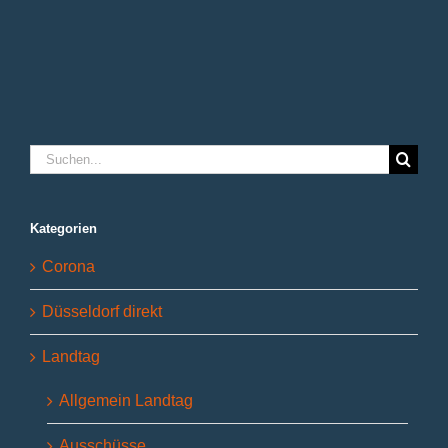
machen
Suche
nach:
Kategorien
Corona
Düsseldorf direkt
Landtag
Allgemein Landtag
Ausschüsse