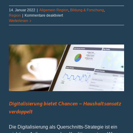
14. Januar 2022
|
Allgemein Region
,
Bildung & Forschung
,
für
Region
|
Kommentare deaktiviert
Wir
Weiterlesen
sind
nun
Cybersecurity
Hochschulstandort
im
Kreis
Düren-
Jülich
Digitalisierung bietet Chancen – Haushaltsansatz
verdoppelt
Die Digitalisierung als Querschnitts-Strategie ist ein