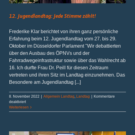
12. Jugendlandtag: Jede Stimme zählt!
Frederike Klar berichtet von ihren ganz persönliche
Erfahrung beim 12. Jugendlandtag vom 27. bis 29.
Oktober im Düsseldorfer Parlament "Wir debattierten
über den Ausbau des ÖPNVs und der
Fahrradwegeinfrastruktur sowie über das Wahlrecht ab
16. Ich durfte Frau Dr. Peill für diesen Zeitraum
vertreten und ihren Sitz im Landtag einzunehmen. Das
Besondere am Jugendlandtag [...]
8. November 2022
|
Allgemein Landtag
,
Landtag
|
Kommentare
für
deaktiviert
12.
Weiterlesen
Jugendlandtag:
Jede
Stimme
zählt!