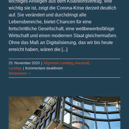
wichtiges Anliegen aus dem Koalitionsvertrag. Wie
wichtig sie ist, zeigt die Corona-Krise derzeit deutlich
auf. Sie verändert und durchdringt alle
Lebensbereiche, bietet Chancen für eine
fortschrittliche Gesellschaft, eine wettbewerbsfähige
Wirtschaft und einen modernen Staat gleichermaßen.
Ohne das Maß an Digitalisierung, das wir bis heute
erreicht haben, wären die [...]
25. November 2020
|
Allgemein Landtag
,
Haushalt
,
für
Landtag
|
Kommentare deaktiviert
Digitalisierung
Weiterlesen
bietet
Chancen
–
Haushaltsansatz
verdoppelt