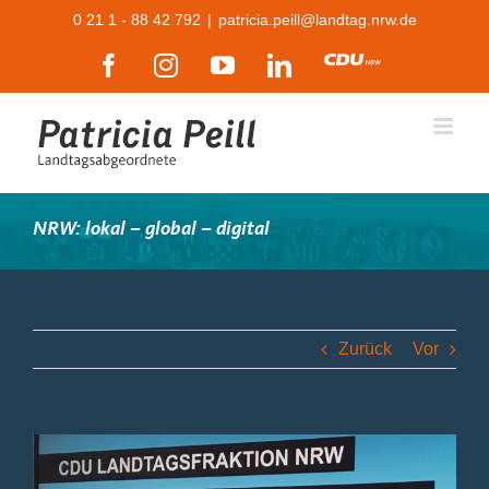
Zum
0 21 1 - 88 42 792
|
patricia.peill@landtag.nrw.de
Inhalt
Facebook
Instagram
YouTube
LinkedIn
CDU
springen
NRW: lokal – global – digital
Zurück
Vor
Zeige
grösseres