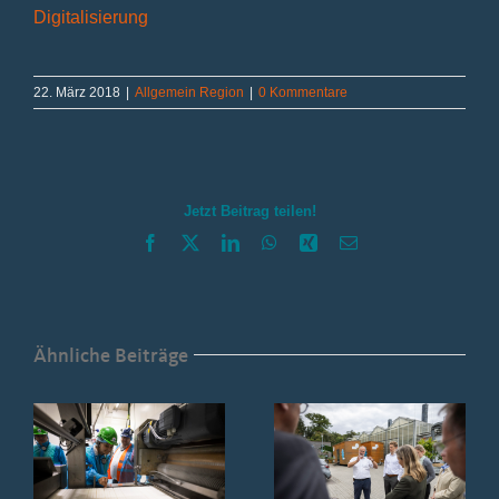
Digitalisierung
22. März 2018
|
Allgemein Region
|
0 Kommentare
Jetzt Beitrag teilen!
Facebook
X
LinkedIn
WhatsApp
Xing
E-
Mail
Ähnliche Beiträge