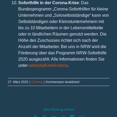
Soforthilfe in der Corona-Krise
: Das
Bundesprogramm „Corona-Soforthilfen für kleine
Unternehmen und „Soloselbstständige“ kann von
Selbstständigen oder Kleinstunternehmern mit
bis zu 10 Mitarbeitern in der Lebensmittelkette
oder in ländlichen Räumen genutzt werden. Die
Höhe des Zuschusses richtet sich nach der
Anzahl der Mitarbeiter. Bei uns in NRW wird die
Förderung über das Programm NRW-Soforthilfe
2020 ausgezahlt. Alle Informationen finden Sie
unter
wirtschaft.nrw/corona
.
für
27. März 2020
|
Corona
|
Kommentare deaktiviert
Update
27.3.2020
–
„NRW-
Sofortprogramm
Jetzt Beitrag teilen!
2020“
gestartet
Facebook
X
LinkedIn
WhatsApp
Xing
E-