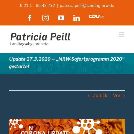
Zum
0 21 1 - 88 42 792
|
patricia.peill@landtag.nrw.de
Inhalt
Facebook
Instagram
YouTube
LinkedIn
CDU
springen
Update 27.3.2020 – „NRW-Sofortprogramm 2020“
gestartet
Zurück
Vor
Zeige
grösseres