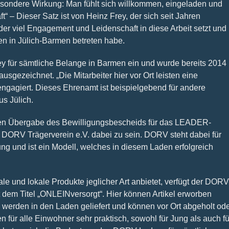
esondere Wirkung: Man fühlt sich willkommen, eingeladen und
“ – Dieser Satz ist von Heinz Frey, der sich seit Jahren
 der viel Engagement und Leidenschaft in diese Arbeit setzt und
en in Jülich-Barmen betreten habe.
y für sämtliche Belange in Barmen ein und wurde bereits 2014
sgezeichnet. „Die Mitarbeiter hier vor Ort leisten eine
 engagiert. Dieses Ehrenamt ist beispielgebend für andere
us Jülich.
ichen Übergabe des Bewilligungsbescheids für das LEADER-
 DORV Trägerverein e.V. dabei zu sein. DORV steht dabei für
g und ist ein Modell, welches in diesem Laden erfolgreich
e und lokale Produkte jeglicher Art anbietet, verfügt der DORV
 dem Titel „ONLEINversorgt“. Hier können Artikel erworben
ie werden in den Laden geliefert und können vor Ort abgeholt od
 für alle Einwohner sehr praktisch, sowohl für Jung als auch fü