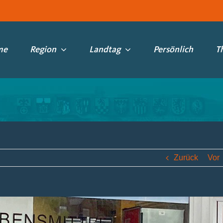
me
Region
Landtag
Persönlich
T
Zurück
Vor