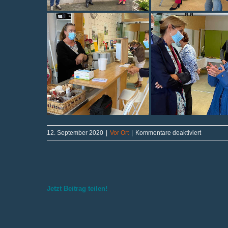
für
12. September 2020
|
Vor Ort
|
Kommentare deaktiviert
DORVentw
geht
weiter
Jetzt Beitrag teilen!