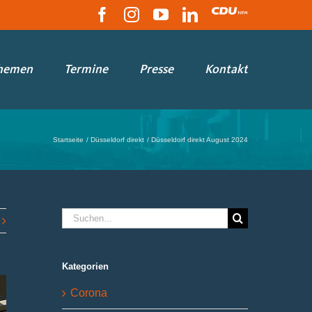
Facebook
Instagram
YouTube
LinkedIn
CDU
hemen
Termine
Presse
Kontakt
Startseite
Düsseldorf direkt
Düsseldorf direkt August 2024
Suche
nach:
Kategorien
Corona