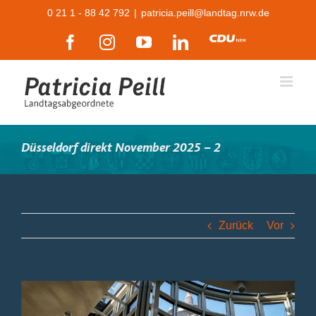
Zum
0 21 1 - 88 42 792
|
patricia.peill@landtag.nrw.de
Inhalt
Facebook
Instagram
YouTube
LinkedIn
CDU
springen
Düsseldorf direkt November 2025 – 2
Zurück
Vor
Zeige
grösseres