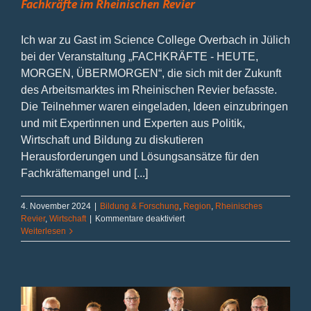
Fachkräfte im Rheinischen Revier
Ich war zu Gast im Science College Overbach in Jülich
bei der Veranstaltung „FACHKRÄFTE - HEUTE,
MORGEN, ÜBERMORGEN“, die sich mit der Zukunft
des Arbeitsmarktes im Rheinischen Revier befasste.
Die Teilnehmer waren eingeladen, Ideen einzubringen
und mit Expertinnen und Experten aus Politik,
Wirtschaft und Bildung zu diskutieren
Herausforderungen und Lösungsansätze für den
Fachkräftemangel und [...]
4. November 2024
|
Bildung & Forschung
,
Region
,
Rheinisches
für
Revier
,
Wirtschaft
|
Kommentare deaktiviert
Fachkräfte
Weiterlesen
im
Rheinischen
Revier