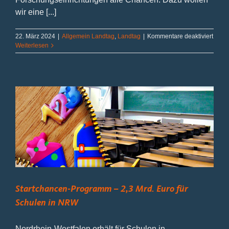
wir eine [...]
für
22. März 2024
|
Allgemein Landtag
,
Landtag
|
Kommentare deaktiviert
Beric
Weiterlesen
aus
Düsse
Q1/2
Startchancen-Programm – 2,3 Mrd. Euro für
Schulen in NRW
Nordrhein-Westfalen erhält für Schulen in