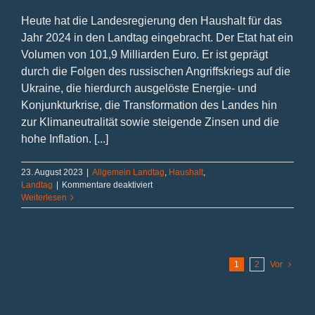
Heute hat die Landesregierung den Haushalt für das
Jahr 2024 in den Landtag eingebracht. Der Etat hat ein
Volumen von 101,9 Milliarden Euro. Er ist geprägt
durch die Folgen des russischen Angriffskriegs auf die
Ukraine, die hierdurch ausgelöste Energie- und
Konjunkturkrise, die Transformation des Landes hin
zur Klimaneutralität sowie steigende Zinsen und die
hohe Inflation. [...]
23. August 2023
|
Allgemein Landtag
,
Haushalt
,
für
Landtag
|
Kommentare deaktiviert
Handlungsfähig
Weiterlesen
bleiben
in
herausfordernden
Zeiten
1
2
Vor