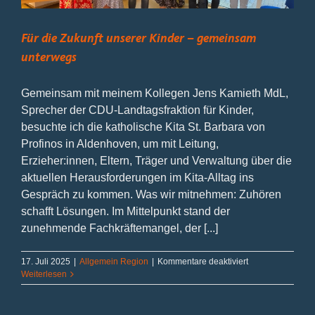
Für die Zukunft unserer Kinder – gemeinsam
unterwegs
Gemeinsam mit meinem Kollegen Jens Kamieth MdL,
Sprecher der CDU-Landtagsfraktion für Kinder,
besuchte ich die katholische Kita St. Barbara von
Profinos in Aldenhoven, um mit Leitung,
Erzieher:innen, Eltern, Träger und Verwaltung über die
aktuellen Herausforderungen im Kita-Alltag ins
Gespräch zu kommen. Was wir mitnehmen: Zuhören
schafft Lösungen. Im Mittelpunkt stand der
zunehmende Fachkräftemangel, der [...]
für
17. Juli 2025
|
Allgemein Region
|
Kommentare deaktiviert
Für
Weiterlesen
die
Zukunft
unserer