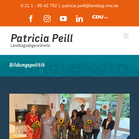
Zum
0 21 1 - 88 42 792
|
patricia.peill@landtag.nrw.de
Inhalt
Facebook
Instagram
YouTube
LinkedIn
CDU
springen
Bildungspolitik