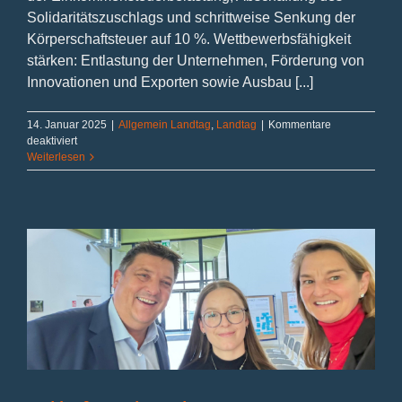
Solidaritätszuschlags und schrittweise Senkung der
Körperschaftsteuer auf 10 %. Wettbewerbsfähigkeit
stärken: Entlastung der Unternehmen, Förderung von
Innovationen und Exporten sowie Ausbau [...]
14. Januar 2025
|
Allgemein Landtag
,
Landtag
|
Kommentare
für
deaktiviert
Agenda
Weiterlesen
2030
der
CDU
:
Neuer
Wohlstand
für
Deutschland