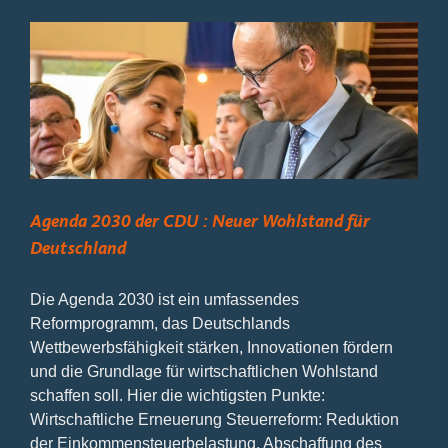
Kinder
–
gemeinsam
unterwegs
Agenda 2030 der CDU : Neuer Wohlstand für
Deutschland
Die Agenda 2030 ist ein umfassendes
Reformprogramm, das Deutschlands
Wettbewerbsfähigkeit stärken, Innovationen fördern
und die Grundlage für wirtschaftlichen Wohlstand
schaffen soll. Hier die wichtigsten Punkte:
Wirtschaftliche Erneuerung Steuerreform: Reduktion
der Einkommensteuerbelastung, Abschaffung des