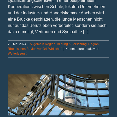
Qualifizierungsoffensive. In einer beispielhaften
Kooperation zwischen Schule, lokalen Unternehmen
und der Industrie- und Handelskammer Aachen wird
eine Brücke geschlagen, die junge Menschen nicht
nur auf das Berufsleben vorbereitet, sondern sie auch
dazu ermutigt, Vertrauen und Sympathie [...]
23. Mai 2024
|
Allgemein Region
,
Bildung & Forschung
,
Region
,
für
Rheinisches Revier
,
Vor Ort
,
Wirtschaft
|
Kommentare deaktiviert
Ready4job:
Weiterlesen
Talentförder
und
Vertrauensa
im
Rheinischen
Revier