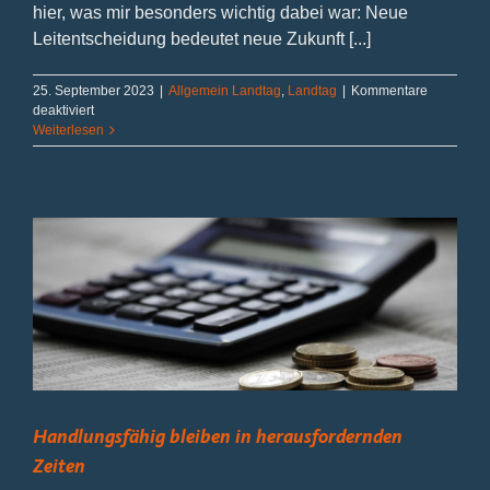
hier, was mir besonders wichtig dabei war: Neue
Leitentscheidung bedeutet neue Zukunft [...]
25. September 2023
|
Allgemein Landtag
,
Landtag
|
Kommentare
für
deaktiviert
Bericht
Weiterlesen
aus
Düsseldorf
September
2023
Handlungsfähig bleiben in herausfordernden
Zeiten