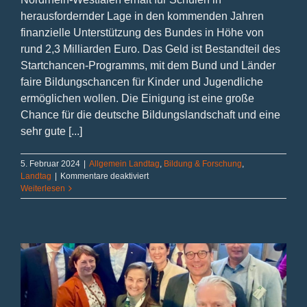
herausfordernder Lage in den kommenden Jahren
finanzielle Unterstützung des Bundes in Höhe von
rund 2,3 Milliarden Euro. Das Geld ist Bestandteil des
Startchancen-Programms, mit dem Bund und Länder
faire Bildungschancen für Kinder und Jugendliche
ermöglichen wollen. Die Einigung ist eine große
Chance für die deutsche Bildungslandschaft und eine
sehr gute [...]
5. Februar 2024
|
Allgemein Landtag
,
Bildung & Forschung
,
für
Landtag
|
Kommentare deaktiviert
Startchancen-
Weiterlesen
Programm
–
2,3
Mrd.
Euro
für
Schulen
in
NRW