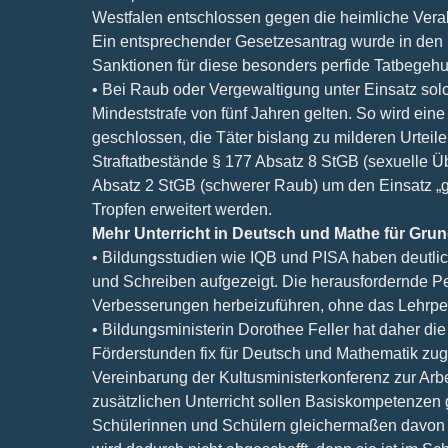
Westfalen entschlossen gegen die heimliche Vera
Ein entsprechender Gesetzesantrag wurde in den 
Sanktionen für diese besonders perfide Tatbegehu
• Bei Raub oder Vergewaltigung unter Einsatz solc
Mindeststrafe von fünf Jahren gelten. So wird ein
geschlossen, die Täter bislang zu milderen Urteile
Straftatbestände § 177 Absatz 8 StGB (sexuelle Ü
Absatz 2 StGB (schwerer Raub) um den Einsatz „ge
Tropfen erweitert werden.
Mehr Unterricht in Deutsch und Mathe für Gru
• Bildungsstudien wie IQB und PISA haben deutli
und Schreiben aufgezeigt. Die herausfordernde Pe
Verbesserungen herbeizuführen, ohne das Lehrpe
• Bildungsministerin Dorothee Feller hat daher die
Förderstunden fix für Deutsch und Mathematik zug
Vereinbarung der Kultusministerkonferenz zur Arb
zusätzlichen Unterricht sollen Basiskompetenzen 
Schülerinnen und Schülern gleichermaßen davon pr