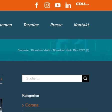
Facebook
Instagram
YouTube
LinkedIn
CDU
hemen
Termine
Presse
Kontakt
Startseite
Düsseldorf direkt
Düsseldorf direkt März 2025 (2)
Suche
nach:
Kategorien
Corona