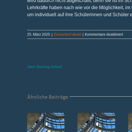
wird dadurch nicht abgeschafft, denn sie ist im Sc
Lehrkräfte haben nach wie vor die Möglichkeit, i
um individuell auf ihre Schülerinnen und Schüler
für
25. März 2025
|
Düsseldorf direkt
|
Kommentare deaktiviert
Düsse
direkt
März
2025
(2)
Jetzt Beitrag teilen!
Ähnliche Beiträge