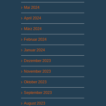
Mai 2024
Düsseldorf direkt
Düsseldorf direkt
Düsseldo
Juli 2026
Juni 2026 – 2
Juni 20
April 2024
8. Juli 2026
16. Juni 2026
9. Juni 2
März 2024
Februar 2024
Januar 2024
Dezember 2023
November 2023
Oktober 2023
September 2023
August 2023