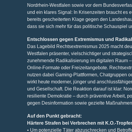
Nordrhein-Westfalen sowie vor dem Bundesverfassun
und ein klares Signal: In Krisenzeiten braucht es 
bereits gescheiterten Klage gegen den Landeshau
dass sie sich mehr für das politische Schauspiel un
Entschlossen gegen Extremismus und Radikal
Das Lagebild Rechtsextremismus 2025 macht deutl
Westfalen präsenter, vielschichtiger und strategis
zunehmende Radikalisierung im digitalen Raum – of
Online-Formate oder Freizeitangebote. Rechtsext
nutzen dabei Gaming-Plattformen, Chatgruppen od
wirkt heute moderner, jünger und anschlussfähiger
und Gesellschaft. Die Reaktion darauf ist klar: No
resiliente Demokratie – durch präventive Arbeit, 
gegen Desinformation sowie gezielte Maßnahmen 
Auf den Punkt gebracht:
Härtere Strafen bei Verbrechen mit K.O.-Tropfe
• Um potenzielle Täter abzuschrecken und Betroffe