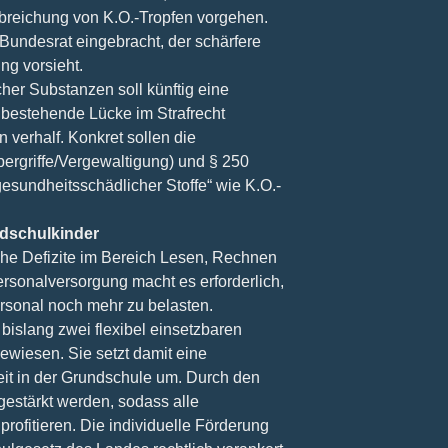
breichung von K.O.-Tropfen vorgehen.
Bundesrat eingebracht, der schärfere
ng vorsieht.
her Substanzen soll künftig eine
e bestehende Lücke im Strafrecht
n verhalf. Konkret sollen die
bergriffe/Vergewaltigung) und § 250
sundheitsschädlicher Stoffe“ wie K.O.-
ndschulkinder
che Defizite im Bereich Lesen, Rechnen
rsonalversorgung macht es erforderlich,
rsonal noch mehr zu belasten.
 bislang zwei flexibel einsetzbaren
ewiesen. Sie setzt damit eine
eit in der Grundschule um. Durch den
gestärkt werden, sodass alle
ofitieren. Die individuelle Förderung